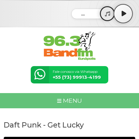
...
Fale conosco via Whatsapp:
+55 (73) 99913-4199
MENU
Daft Punk - Get Lucky